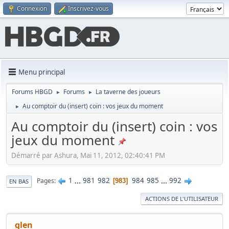
Connexion
Inscrivez-vous
Menu principal
Forums HBGD
Forums
La taverne des joueurs
►
►
Au comptoir du (insert) coin : vos jeux du moment
►
Au comptoir du (insert) coin : vos
jeux du moment
Démarré par Ashura, Mai 11, 2012, 02:40:41 PM
1
...
981
982
984
985
...
992
Pages
983
EN BAS
ACTIONS DE L'UTILISATEUR
glen