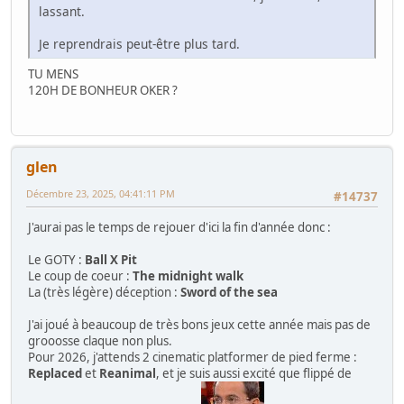
lassant.
Je reprendrais peut-être plus tard.
TU MENS
120H DE BONHEUR OKER ?
glen
Décembre 23, 2025, 04:41:11 PM
#14737
J'aurai pas le temps de rejouer d'ici la fin d'année donc :
Le GOTY :
Ball X Pit
Le coup de coeur :
The midnight walk
La (très légère) déception :
Sword of the sea
J'ai joué à beaucoup de très bons jeux cette année mais pas de
grooosse claque non plus.
Pour 2026, j'attends 2 cinematic platformer de pied ferme :
Replaced
et
Reanimal
, et je suis aussi excité que flippé de