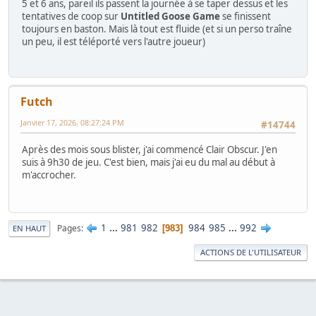
5 et 6 ans, pareil ils passent la journée à se taper dessus et les
tentatives de coop sur
Untitled Goose Game
se finissent
toujours en baston. Mais là tout est fluide (et si un perso traîne
un peu, il est téléporté vers l'autre joueur)
Futch
Janvier 17, 2026, 08:27:24 PM
#14744
Après des mois sous blister, j'ai commencé Clair Obscur. J'en
suis à 9h30 de jeu. C'est bien, mais j'ai eu du mal au début à
m'accrocher.
1
...
981
982
984
985
...
992
Pages
983
EN HAUT
ACTIONS DE L'UTILISATEUR