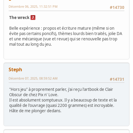
Décembre 06, 2025, 11:32:51 PM
#14730
The wreck
Belle expérience : propos et écriture mature (même si on
évite pas certains poncifs), thèmes lourds bien traités, jolie DA
et une mécanique (vue et revue) qui se renouvelle pas trop
mal tout au long du jeu.
Steph
Décembre 07, 2025, 08:59:52 AM
#14731
"Hors jeu" à proprement parler, j'ai reçu l'artbook de Clair
Obscur de chez Pix n' Love.
Il est absolument somptueux. Il y a beaucoup de texte et la
qualité de l'ouvrage (quasi 2200 grammes) est incroyable.
Hâte de me plonger dedans.