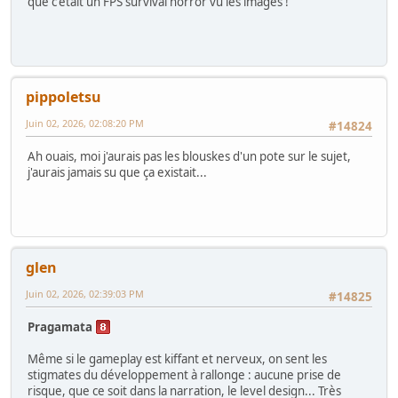
que c'était un FPS survival horror vu les images !
pippoletsu
Juin 02, 2026, 02:08:20 PM
#14824
Ah ouais, moi j'aurais pas les blouskes d'un pote sur le sujet,
j'aurais jamais su que ça existait...
glen
Juin 02, 2026, 02:39:03 PM
#14825
Pragamata
Même si le gameplay est kiffant et nerveux, on sent les
stigmates du développement à rallonge : aucune prise de
risque, que ce soit dans la narration, le level design... Très