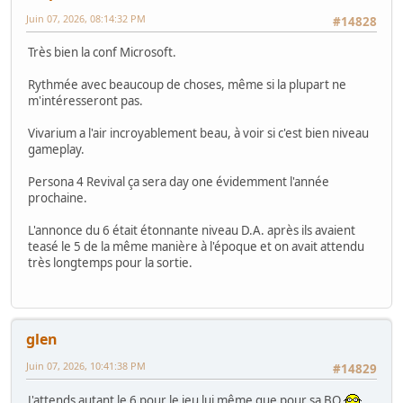
Juin 07, 2026, 08:14:32 PM
#14828
Très bien la conf Microsoft.
Rythmée avec beaucoup de choses, même si la plupart ne
m'intéresseront pas.
Vivarium a l'air incroyablement beau, à voir si c'est bien niveau
gameplay.
Persona 4 Revival ça sera day one évidemment l'année
prochaine.
L'annonce du 6 était étonnante niveau D.A. après ils avaient
teasé le 5 de la même manière à l'époque et on avait attendu
très longtemps pour la sortie.
glen
Juin 07, 2026, 10:41:38 PM
#14829
J'attends autant le 6 pour le jeu lui même que pour sa BO