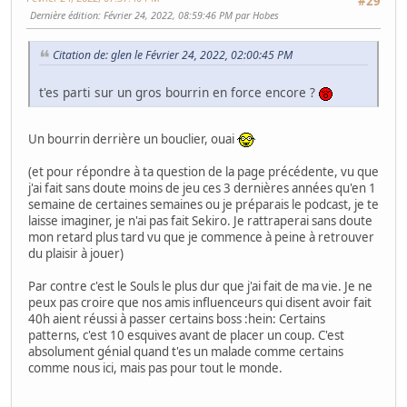
#29
Dernière édition
: Février 24, 2022, 08:59:46 PM par Hobes
Citation de: glen le Février 24, 2022, 02:00:45 PM
t'es parti sur un gros bourrin en force encore ?
Un bourrin derrière un bouclier, ouai
(et pour répondre à ta question de la page précédente, vu que
j'ai fait sans doute moins de jeu ces 3 dernières années qu'en 1
semaine de certaines semaines ou je préparais le podcast, je te
laisse imaginer, je n'ai pas fait Sekiro. Je rattraperai sans doute
mon retard plus tard vu que je commence à peine à retrouver
du plaisir à jouer)
Par contre c'est le Souls le plus dur que j'ai fait de ma vie. Je ne
peux pas croire que nos amis influenceurs qui disent avoir fait
40h aient réussi à passer certains boss :hein: Certains
patterns, c'est 10 esquives avant de placer un coup. C'est
absolument génial quand t'es un malade comme certains
comme nous ici, mais pas pour tout le monde.