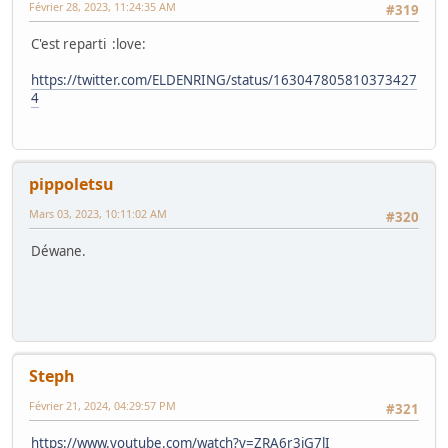
Février 28, 2023, 11:24:35 AM
#319
C'est reparti :love:
https://twitter.com/ELDENRING/status/163047805810373427
4
pippoletsu
Mars 03, 2023, 10:11:02 AM
#320
Déwane.
Steph
Février 21, 2024, 04:29:57 PM
#321
https://www.youtube.com/watch?v=ZRA6r3iG7lI