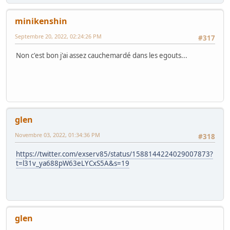
minikenshin
Septembre 20, 2022, 02:24:26 PM
#317
Non c'est bon j'ai assez cauchemardé dans les egouts...
glen
Novembre 03, 2022, 01:34:36 PM
#318
https://twitter.com/exserv85/status/1588144224029007873?
t=l31v_ya688pW63eLYCxS5A&s=19
glen