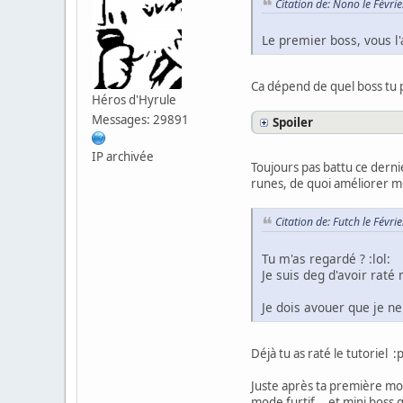
Citation de: Nono le Févri
Le premier boss, vous l'
Ca dépend de quel boss tu p
Héros d'Hyrule
Messages: 29891
Spoiler
IP archivée
Toujours pas battu ce derni
runes, de quoi améliorer me
Citation de: Futch le Févr
Tu m'as regardé ? :lol:
Je suis deg d'avoir raté
Je dois avouer que je ne 
Déjà tu as raté le tutoriel :
Juste après ta première mor
mode furtif... et mini boss 