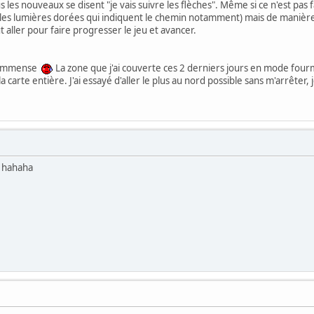
us les nouveaux se disent "je vais suivre les flèches". Même si ce n'est pas 
 (les lumières dorées qui indiquent le chemin notamment) mais de manière na
ut aller pour faire progresser le jeu et avancer.
t immense
La zone que j'ai couverte ces 2 derniers jours en mode fourmi
 carte entière. J'ai essayé d'aller le plus au nord possible sans m'arrêter, 
s hahaha