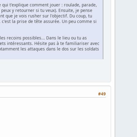
ne qui t'explique comment jouer : roulade, parade,
 peux y retourner si tu veux). Ensuite, je pense
t que je vois rusher sur l'objectif. Du coup, tu
. c'est la prise de tête assurée. Un peu comme si
s recoins possibles... Dans le lieu ou tu as
ts intéressants. Hésite pas à te familiariser avec
otamment les attaques dans le dos sur les soldats
#49