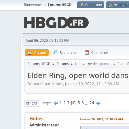
Bienvenue sur
Forums HBGD
.
Connexion
Inscrivez
Août 06, 2026, 09:15:02 PM
Accueil
Rechercher
Calendrier
Forums HBGD
Forums
La taverne des joueurs
Elden R
►
►
►
Elden Ring, open world dans l
Démarré par Hobes, Janvier 10, 2022, 12:12:39 AM
1
2
3
5
6
...
24
Pages
4
EN BAS
Hobes
Février 26, 2022, 12:10:21 AM
Administrateur