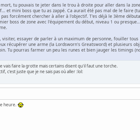
mort, tu pouvais te jeter dans le trou à droite pour aller dans la zo
... et mini boss que tu as zappé. Ca aurait été pas mal de le faire (tu
 pas forcément chercher à aller à l'objectif. T'es déjà le 3ème débutan
emier boss de zone avec l'équipement du début, niveau 1 ou presque..
ême.
visiter, essayer de parler à un maximum de personne, fouiller tous le
eux récupérer une arme (la Lordsworn's Greatsword) et plusieurs obje
in. Tu pourras farmer un peu les runes et bien jauger les timings (n
 Je vais faire la grotte mais certains disent qu'il faut une torche.
if, c'est juste que je ne sais pas où aller :lol:
ne heure.