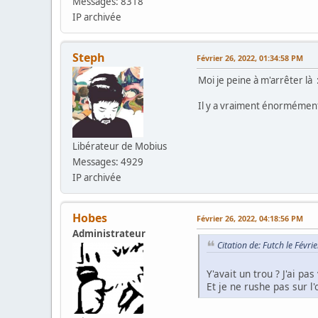
Messages: 8318
IP archivée
Steph
Février 26, 2022, 01:34:58 PM
Moi je peine à m'arrêter là :
Il y a vraiment énormément d
Libérateur de Mobius
Messages: 4929
IP archivée
Hobes
Février 26, 2022, 04:18:56 PM
Administrateur
Citation de: Futch le Févr
Y'avait un trou ? J'ai pa
Et je ne rushe pas sur l'o