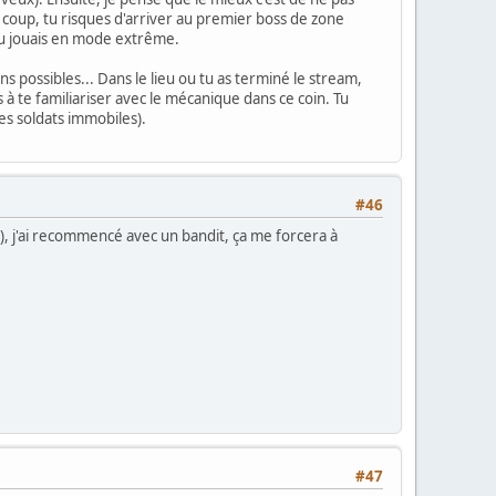
Du coup, tu risques d'arriver au premier boss de zone
tu jouais en mode extrême.
s possibles... Dans le lieu ou tu as terminé le stream,
à te familiariser avec le mécanique dans ce coin. Tu
es soldats immobiles).
#46
), j'ai recommencé avec un bandit, ça me forcera à
#47