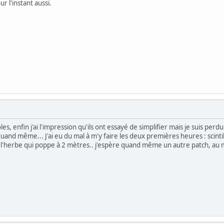
r l'instant aussi.
es, enfin j'ai l'impression qu'ils ont essayé de simplifier mais je suis perd
and même... J'ai eu du mal à m'y faire les deux premières heures : scint
, l'herbe qui poppe à 2 mètres.. j'espère quand même un autre patch, au 