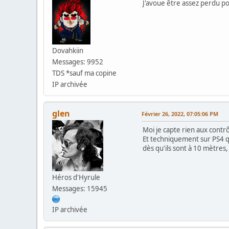
J'avoue être assez perdu pou
Dovahkiin
Messages: 9952
TDS *sauf ma copine
IP archivée
glen
Février 26, 2022, 07:05:06 PM
Moi je capte rien aux contrôl
Et techniquement sur PS4 qu
dès qu'ils sont à 10 mètres
Héros d'Hyrule
Messages: 15945
IP archivée