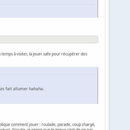
 temps à visiter, la jouer safe pour récupérer des
uis fait allumer hahaha.
'explique comment jouer : roulade, parade, coup chargé,
u veux). Ensuite, je pense que le mieux c'est de ne pas