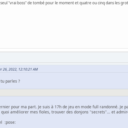
seul "vrai boss" de tombé pour le moment et quatre ou cinq dans les gro
ier 26, 2022, 12:10:21 AM
tu parles ?
rnier pour ma part. Je suis à 17h de jeu en mode full randonné. Je p
quoi améliorer mes fioles, trouver des donjons "secrets"... et admir
el :pose: