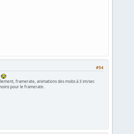
#54
u
illement, framerate, animations des mobs à 3 im/sec
moins pour le framerate.