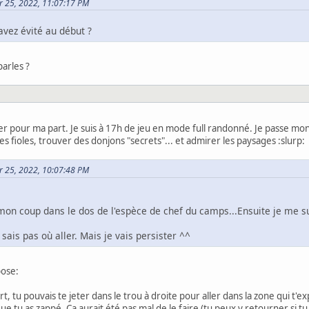
er 25, 2022, 11:07:17 PM
avez évité au début ?
arles ?
er pour ma part. Je suis à 17h de jeu en mode full randonné. Je passe mon
s fioles, trouver des donjons "secrets"... et admirer les paysages :slurp:
ier 25, 2022, 10:07:48 PM
 mon coup dans le dos de l'espèce de chef du camps...Ensuite je me s
sais pas où aller. Mais je vais persister ^^
pose:
t, tu pouvais te jeter dans le trou à droite pour aller dans la zone qui t
que tu as zappé. Ca aurait été pas mal de le faire (tu peux y retourner si t