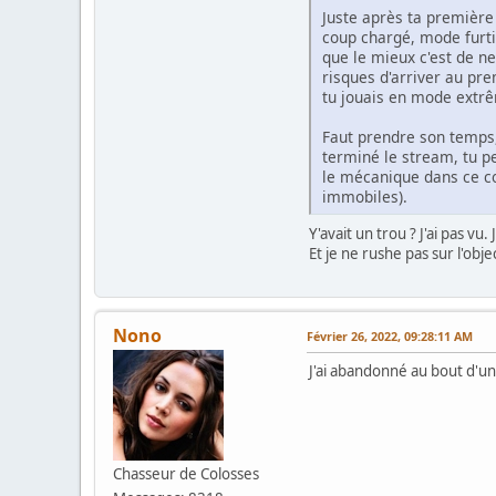
Juste après ta première 
coup chargé, mode furtif
que le mieux c'est de ne
risques d'arriver au pr
tu jouais en mode extr
Faut prendre son temps, 
terminé le stream, tu p
le mécanique dans ce co
immobiles).
Y'avait un trou ? J'ai pas vu.
Et je ne rushe pas sur l'object
Nono
Février 26, 2022, 09:28:11 AM
J'ai abandonné au bout d'u
Chasseur de Colosses