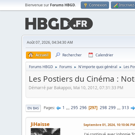
Bienvenue sur
Forums HBGD
.
Connexion
Inscrivez
Août 07, 2026, 04:34:30 AM
Accueil
Rechercher
Calendrier
Forums HBGD
Forums
N'importe quoi général
Les Po
►
►
►
Les Postiers du Cinéma : Note
Démarré par Bakappoi, Mai 10, 2012, 07:31:33 PM
1
...
295
296
298
299
...
313
Pages
297
EN BAS
JiHaisse
Septembre 01, 2024, 10:10:06 P
J'ai continué avec Johnnie T