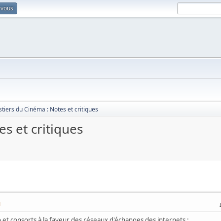
-vous
stiers du Cinéma : Notes et critiques
s et critiques
M
o et consorts à la faveur des réseaux d'échanges des internets :