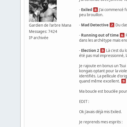
-
Exiled
J'ai commencé fo
peu brouillon.
-
Mad Detective
Du clas
Gardien de l'arbre Mana
Messages: 7424
-
Running out of time
P
IP archivée
dans les archétype mais enc
-
Election 2
Là c'est du 
été pas mal impressionné, l
Je rajoute en bonus un Tsui
kongais optant pour la viol
identifiés. La pellicule d'o
quand même excellent.
Ma boucle est bouclée pour l
EDIT :
Ok j'avais déjà mis Exiled.
Je reprends mes esprits :