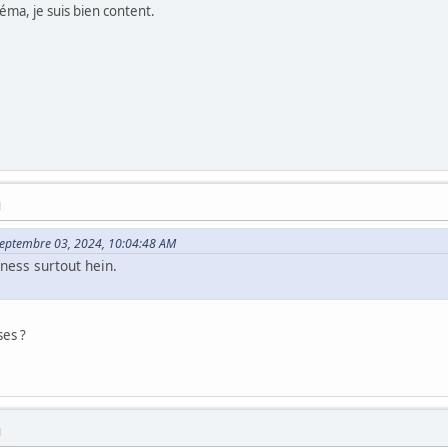
éma, je suis bien content.
M
e Septembre 03, 2024, 10:04:48 AM
kness surtout hein.
es ?
M