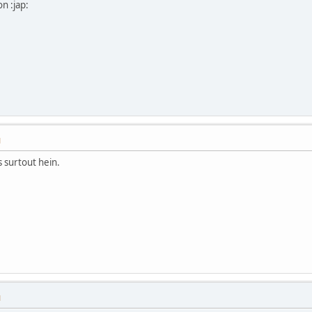
on :jap:
M
s surtout hein.
M