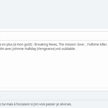
M
 en plus (à mon goût) : Breaking News, The mission :love: , Fulltime killer.
film avec Johnnie Halliday (Vengeance) est oubliable.
M
lui mais à l'occasion si j'en vois passer je sévirais.