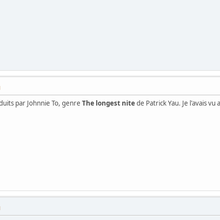
M
oduits par Johnnie To, genre
The longest nite
de Patrick Yau. Je l'avais vu
M