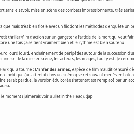
rt sans le savoir, mise en scène des combats impressionnante, très aéri
sique mais très bien ficelé avec un flic dont les méthodes d'enquête un p
etit thriller/film d'action sur un gangster a l'article de la mort qui veut 
ore une fois ça se tient vraiment bien et le rythme est bien soutenu
lourd lourd lourd, enchainement de péripéties autour de la succession d'un 
a finesse de la mise en scène, les acteurs, les images, tout y est. Je re
 Hark qui a tourné :
L'Enfer des armes
, espèce de film maudit censuré dè
ence politique (un attentat dans un cinéma) se retrouvant menés en bateau
rigine serait perdue, la version édulcorée (l'attentat est remplacé par un a
aussi.
e moment (j'aimerais voir Bullet in the Head). :jap: