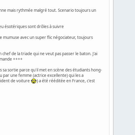
enne mais rythmée malgré tout. Scenario toujours un
eu ésotériques sont drôles à suivre
faire mumuse avec un super flic négociateur, toujours
chef de la triade qui ne veut pas passer le baton. J'ai
commande ++++
s sa sortie parce qu'il met en scène des étudiants hong-
 par une femme (actrice excellente) qui les a
ccident de voiture
) a été rééditée en France, c'est