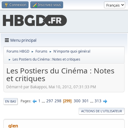
Connexion
Inscrivez-vous
Menu principal
Forums HBGD
Forums
N'importe quoi général
►
►
Les Postiers du Cinéma : Notes et critiques
►
Les Postiers du Cinéma : Notes
et critiques
Démarré par Bakappoi, Mai 10, 2012, 07:31:33 PM
1
...
297
298
300
301
...
313
Pages
299
EN BAS
ACTIONS DE L'UTILISATEUR
glen