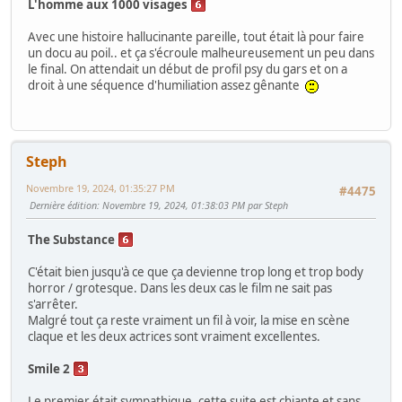
L'homme aux 1000 visages
Avec une histoire hallucinante pareille, tout était là pour faire
un docu au poil.. et ça s'écroule malheureusement un peu dans
le final. On attendait un début de profil psy du gars et on a
droit à une séquence d'humiliation assez gênante
Steph
Novembre 19, 2024, 01:35:27 PM
#4475
Dernière édition
: Novembre 19, 2024, 01:38:03 PM par Steph
The Substance
C'était bien jusqu'à ce que ça devienne trop long et trop body
horror / grotesque. Dans les deux cas le film ne sait pas
s'arrêter.
Malgré tout ça reste vraiment un fil à voir, la mise en scène
claque et les deux actrices sont vraiment excellentes.
Smile 2
Le premier était sympathique, cette suite est chiante et sans