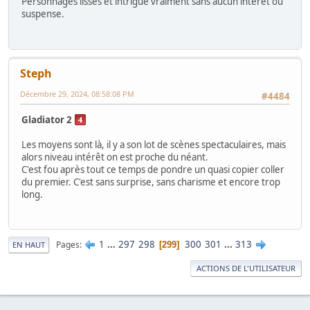
Personnages lisses et intrigue vraiment sans aucun intérêt ou
suspense.
Steph
Décembre 29, 2024, 08:58:08 PM
#4484
Gladiator 2
Les moyens sont là, il y a son lot de scènes spectaculaires, mais
alors niveau intérêt on est proche du néant.
C'est fou après tout ce temps de pondre un quasi copier coller
du premier. C'est sans surprise, sans charisme et encore trop
long.
1
...
297
298
300
301
...
313
Pages
299
EN HAUT
ACTIONS DE L'UTILISATEUR