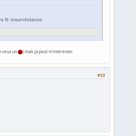
s fil :mourinholaisse:
en veux un
) mais ça peut m'intéresser.
#33