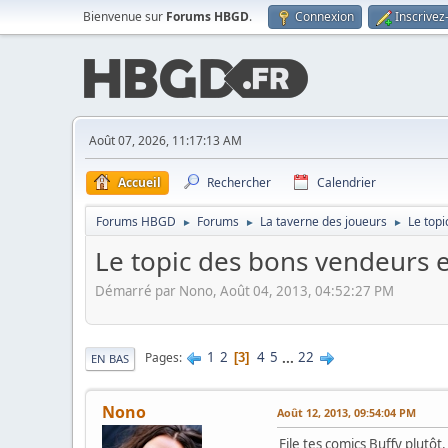
Bienvenue sur
Forums HBGD
.
Connexion
Inscrivez
Août 07, 2026, 11:17:13 AM
Accueil
Rechercher
Calendrier
Forums HBGD
Forums
La taverne des joueurs
Le top
►
►
►
Le topic des bons vendeurs 
Démarré par Nono, Août 04, 2013, 04:52:27 PM
1
2
4
5
...
22
Pages
3
EN BAS
Nono
Août 12, 2013, 09:54:04 PM
File tes comics Buffy plutôt.