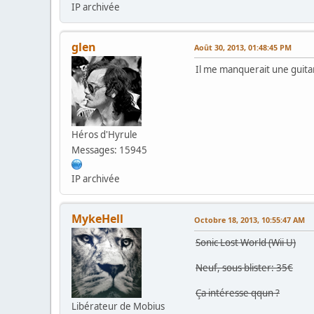
IP archivée
glen
Août 30, 2013, 01:48:45 PM
Il me manquerait une guitar
Héros d'Hyrule
Messages: 15945
IP archivée
MykeHell
Octobre 18, 2013, 10:55:47 AM
Sonic Lost World (Wii U)
Neuf, sous blister: 35€
Ça intéresse qqun ?
Libérateur de Mobius