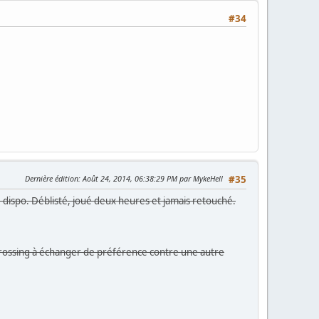
#34
Dernière édition
: Août 24, 2014, 06:38:29 PM par MykeHell
#35
dispo. Déblisté, joué deux heures et jamais retouché.
Crossing à échanger de préférence contre une autre