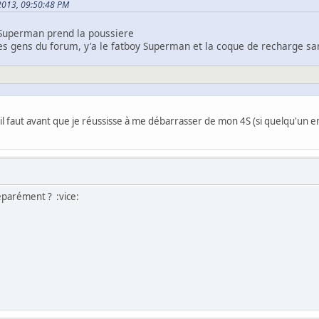
, 2013, 09:50:48 PM
Superman prend la poussiere
les gens du forum, y'a le fatboy Superman et la coque de recharge san
il faut avant que je réussisse à me débarrasser de mon 4S (si quelqu'un 
 séparément ? :vice: