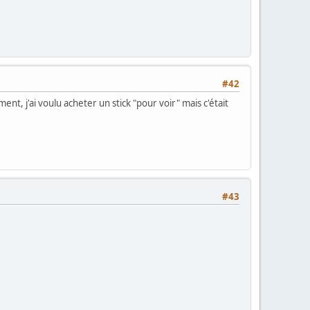
#42
ent, j'ai voulu acheter un stick "pour voir" mais c'était
#43