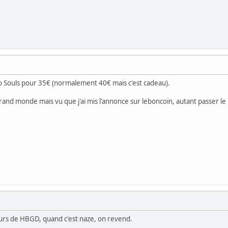
o Souls pour 35€ (normalement 40€ mais c'est cadeau).
rand monde mais vu que j'ai mis l'annonce sur leboncoin, autant passer le 
steurs de HBGD, quand c'est naze, on revend.