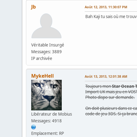
Jb
Août 12, 2013, 11:30:07 PM
Bah Kaji tu sais où me trouver
Véritable Insurgé
Messages: 3889
IP archivée
MykeHell
Août 13, 2013, 12:01:38 AM
Toujours mon
Star Ocean T
Import UK mais jeu en VOST
Photo dispo sur demande.
On doit plusieurs dans ce 
code de jeu 3DS. Si ça bran
Libérateur de Mobius
Messages: 4918
Emplacement: RP