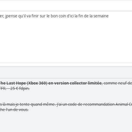
, jpense qu'il va finir sur le bon coin d'ici la fin de la semaine
he Last Hope (Xbox 360) en version collector limitée
, comme neuf de 
FR. - 25 € fdpin.
cas là mais je tente quand même. J'ai un code de recommandation Animal 
che l'un de vous.