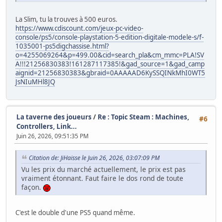
La Slim, tu la trouves à 500 euros.
https://www.cdiscount.com/jeux-pc-video-
console/ps5/console-playstation-5-edition-digitale-modele-s/f-
1035001-ps5digchassise.html?
o=4255069264&p=499.00&cid=search_pla&cm_mmc=PLA!SV
A!!!21256830383!161287117385!&gad_source=1&gad_camp
aignid=21256830383&gbraid=0AAAAAD6KySSQINkMhI0WT5
JsNIuMHl8JQ
La taverne des joueurs
/
Re : Topic Steam : Machines,
#6
Controllers, Link...
Juin 26, 2026, 09:51:35 PM
Citation de: JiHaisse le Juin 26, 2026, 03:07:09 PM
Vu les prix du marché actuellement, le prix est pas
vraiment étonnant. Faut faire le dos rond de toute
façon.
C'est le double d'une PS5 quand même.