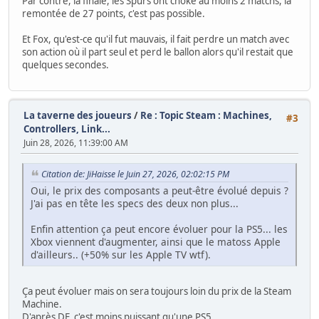
Par contre, la finale, les Spurs ont choke au moins 2 matchs, la
remontée de 27 points, c'est pas possible.
Et Fox, qu'est-ce qu'il fut mauvais, il fait perdre un match avec
son action où il part seul et perd le ballon alors qu'il restait que
quelques secondes.
La taverne des joueurs
/
Re : Topic Steam : Machines,
#3
Controllers, Link...
Juin 28, 2026, 11:39:00 AM
Citation de: JiHaisse le Juin 27, 2026, 02:02:15 PM
Oui, le prix des composants a peut-être évolué depuis ?
J'ai pas en tête les specs des deux non plus...
Enfin attention ça peut encore évoluer pour la PS5... les
Xbox viennent d'augmenter, ainsi que le matoss Apple
d'ailleurs.. (+50% sur les Apple TV wtf).
Ça peut évoluer mais on sera toujours loin du prix de la Steam
Machine.
D'après DF, c'est moins puissant qu'une PS5.