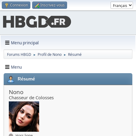
Connexion
Inscrivez-vous
Menu principal
Forums HBGD
Profil de Nono
Résumé
►
►
Menu
Résumé
Nono
Chasseur de Colosses
Hors ligne