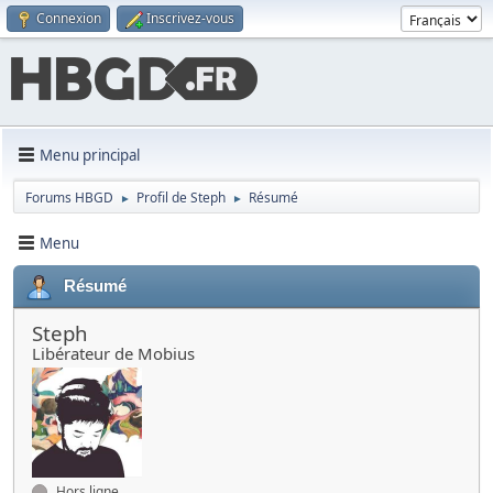
Connexion
Inscrivez-vous
Menu principal
Forums HBGD
Profil de Steph
Résumé
►
►
Menu
Résumé
Steph
Libérateur de Mobius
Hors ligne