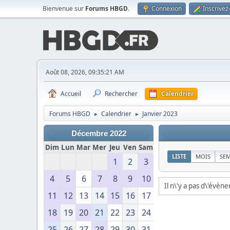
Bienvenue sur
Forums HBGD
.
Connexion
Inscrivez
Août 08, 2026, 09:35:21 AM
Accueil
Rechercher
Calendrier
Forums HBGD
Calendrier
Janvier 2023
►
►
Décembre 2022
Dim
Lun
Mar
Mer
Jeu
Ven
Sam
LISTE
MOIS
SE
1
2
3
4
5
6
7
8
9
10
Il n\'y a pas d\'évèn
11
12
13
14
15
16
17
18
19
20
21
22
23
24
25
26
27
28
29
30
31