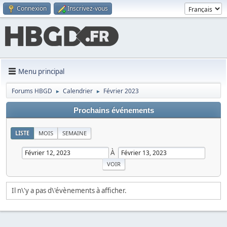
Connexion
Inscrivez-vous
Menu principal
Forums HBGD
Calendrier
Février 2023
►
►
Prochains événements
LISTE
MOIS
SEMAINE
À
Il n\'y a pas d\'évènements à afficher.