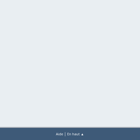
|
Aide
En haut ▲