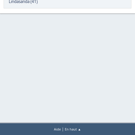
Lindasanda (41)
|
Aide
En haut ▲