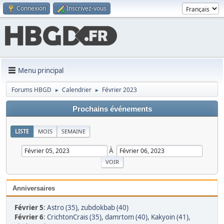
Connexion
Inscrivez-vous
Menu principal
Forums HBGD
Calendrier
Février 2023
►
►
Prochains événements
LISTE
MOIS
SEMAINE
À
Anniversaires
Février 5
:
Astro (35)
,
zubdokbab (40)
Février 6
:
CrichtonCrais (35)
,
damrtom (40)
,
Kakyoin (41)
,