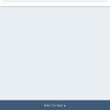
|
Aide
En haut ▲