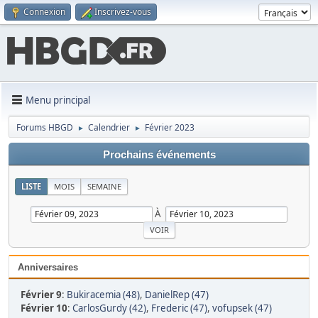
Connexion
Inscrivez-vous
Menu principal
Forums HBGD
Calendrier
Février 2023
►
►
Prochains événements
LISTE
MOIS
SEMAINE
À
Anniversaires
Février 9
:
Bukiracemia (48)
,
DanielRep (47)
Février 10
:
CarlosGurdy (42)
,
Frederic (47)
,
vofupsek (47)