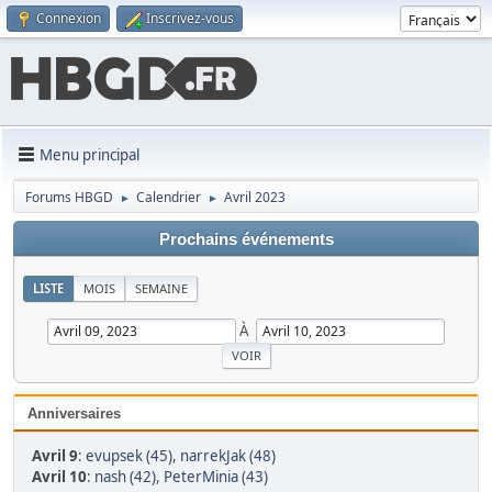
Connexion
Inscrivez-vous
Menu principal
Forums HBGD
Calendrier
Avril 2023
►
►
Prochains événements
LISTE
MOIS
SEMAINE
À
Anniversaires
Avril 9
:
evupsek (45)
,
narrekJak (48)
Avril 10
:
nash (42)
,
PeterMinia (43)