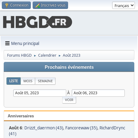
Connexion
Inscrivez-vous
Menu principal
Forums HBGD
Calendrier
Août 2023
►
►
Prochains événements
LISTE
MOIS
SEMAINE
À
Anniversaires
Août 6
:
Drizzt_daermon (43)
,
Fancorewaw (35)
,
RichardDrync
(41)