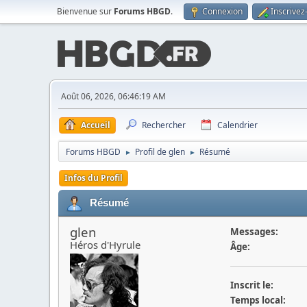
Bienvenue sur
Forums HBGD
.
Connexion
Inscrivez
Août 06, 2026, 06:46:19 AM
Accueil
Rechercher
Calendrier
Forums HBGD
Profil de glen
Résumé
►
►
Infos du Profil
Résumé
glen
Messages:
Héros d'Hyrule
Âge:
Inscrit le:
Temps local: