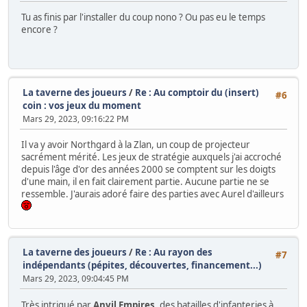
Tu as finis par l'installer du coup nono ? Ou pas eu le temps
encore ?
La taverne des joueurs
/
Re : Au comptoir du (insert)
#6
coin : vos jeux du moment
Mars 29, 2023, 09:16:22 PM
Il va y avoir Northgard à la Zlan, un coup de projecteur
sacrément mérité. Les jeux de stratégie auxquels j'ai accroché
depuis l'âge d'or des années 2000 se comptent sur les doigts
d'une main, il en fait clairement partie. Aucune partie ne se
ressemble. J'aurais adoré faire des parties avec Aurel d'ailleurs
La taverne des joueurs
/
Re : Au rayon des
#7
indépendants (pépites, découvertes, financement...)
Mars 29, 2023, 09:04:45 PM
Très intrigué par
Anvil Empires
, des batailles d'infanteries à