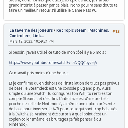
Steam, donc hormis quelques jeux Epic Games, je n'ai pas
grand intérêt à passer par ce biais. Nono pourra sans doute te
faire un meilleur retour s'il utilise le Game Pass PC.
La taverne des joueurs
/
Re : Topic Steam : Machines,
#13
Controllers, Link...
Mars 12, 2023, 10:59:21 PM
Si besoin, j'avais utilisé ce tuto de mon côté il y a 6 mois :
https://www.youtube.com/watch?v=aNQQCpycejA
Ca m'avait pris moins d'une heure.
Et je confirme qu'en dehors de l'installation de trucs pas prévus
de base, le Steamdeck est une console plug and play. Aussi
simple qu'une Switch. Tu configures ton Wifi, tu rentres ton
compte Steam... et c'est fini. L'interface est d'ailleurs très
proche de celle de Nintendo (y a même une option présente
de base pour inverser le A/B pour ceux qui sont trop habitués
à la Switch). J'ai vraiment été surpris à quel point c'est un
copier/coller (même les bruitages ça fait penser à du
Nintendo).