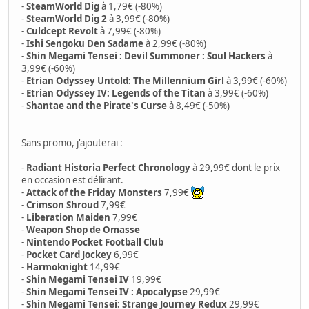
-
SteamWorld Dig
à 1,79€ (-80%)
-
SteamWorld Dig 2
à 3,99€ (-80%)
-
Culdcept Revolt
à 7,99€ (-80%)
-
Ishi Sengoku Den Sadame
à 2,99€ (-80%)
-
Shin Megami Tensei : Devil Summoner : Soul Hackers
à
3,99€ (-60%)
-
Etrian Odyssey Untold: The Millennium Girl
à 3,99€ (-60%)
-
Etrian Odyssey IV: Legends of the Titan
à 3,99€ (-60%)
-
Shantae and the Pirate's Curse
à 8,49€ (-50%)
Sans promo, j'ajouterai :
-
Radiant Historia Perfect Chronology
à 29,99€ dont le prix
en occasion est délirant.
-
Attack of the Friday Monsters
7,99€
-
Crimson Shroud
7,99€
-
Liberation Maiden
7,99€
-
Weapon Shop de Omasse
-
Nintendo Pocket Football Club
-
Pocket Card Jockey
6,99€
-
Harmoknight
14,99€
-
Shin Megami Tensei IV
19,99€
-
Shin Megami Tensei IV : Apocalypse
29,99€
-
Shin Megami Tensei: Strange Journey Redux
29,99€