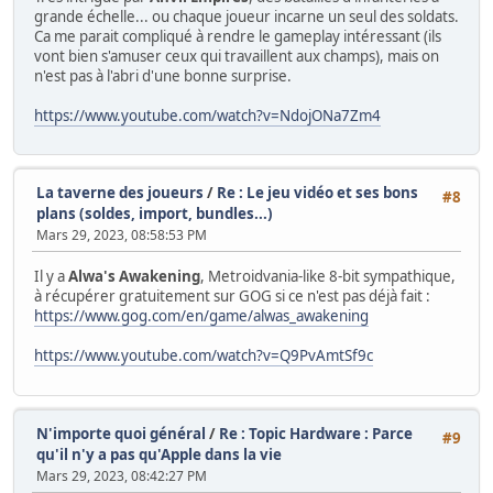
grande échelle... ou chaque joueur incarne un seul des soldats.
Ca me parait compliqué à rendre le gameplay intéressant (ils
vont bien s'amuser ceux qui travaillent aux champs), mais on
n'est pas à l'abri d'une bonne surprise.
https://www.youtube.com/watch?v=NdojONa7Zm4
La taverne des joueurs
/
Re : Le jeu vidéo et ses bons
#8
plans (soldes, import, bundles...)
Mars 29, 2023, 08:58:53 PM
Il y a
Alwa's Awakening
, Metroidvania-like 8-bit sympathique,
à récupérer gratuitement sur GOG si ce n'est pas déjà fait :
https://www.gog.com/en/game/alwas_awakening
https://www.youtube.com/watch?v=Q9PvAmtSf9c
N'importe quoi général
/
Re : Topic Hardware : Parce
#9
qu'il n'y a pas qu'Apple dans la vie
Mars 29, 2023, 08:42:27 PM