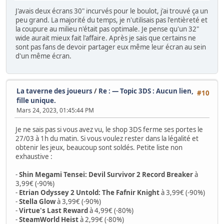
J'avais deux écrans 30" incurvés pour le boulot, j'ai trouvé ça un
peu grand. La majorité du temps, je n'utilisais pas l'entièreté et
la coupure au milieu n'était pas optimale. Je pense qu'un 32"
wide aurait mieux fait l'affaire. Après je sais que certains ne
sont pas fans de devoir partager eux même leur écran au sein
d'un même écran.
La taverne des joueurs
/
Re : — Topic 3DS : Aucun lien,
#10
fille unique.
Mars 24, 2023, 01:45:44 PM
Je ne sais pas si vous avez vu, le shop 3DS ferme ses portes le
27/03 à 1h du matin. Si vous voulez rester dans la légalité et
obtenir les jeux, beaucoup sont soldés. Petite liste non
exhaustive :
-
Shin Megami Tensei: Devil Survivor 2 Record Breaker
à
3,99€ (-90%)
-
Etrian Odyssey 2 Untold: The Fafnir Knight
à 3,99€ (-90%)
-
Stella Glow
à 3,99€ (-90%)
-
Virtue's Last Reward
à 4,99€ (-80%)
-
SteamWorld Heist
à 2,99€ (-80%)