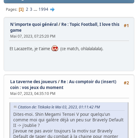
2
3
...
1994
Pages
1
N'importe quoi général
/
Re : Topic Football, I love this
#1
game
Mai 07, 2023, 07:25:20 PM
Et Lacazette, je t'aime
(ce match, ohlalalalala).
La taverne des joueurs
/
Re : Au comptoir du (insert)
#2
coin : vos jeux du moment
Mai 07, 2023, 04:35:10 PM
Citation de: Titikaka le Mai 03, 2023, 01:11:42 PM
Dites-moi. Shin Megami Tensei V pour quelqu'un
comme moi qui galère déjà un peu sur Bravely Default
II -> j'oublie ?
J'avoue ne pas avoir toujours la motiv sur Bravely
Default de taper du combat à la chaine pour monter