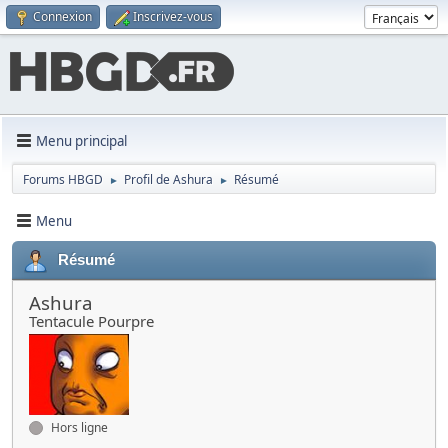
Connexion
Inscrivez-vous
Menu principal
Forums HBGD
Profil de Ashura
Résumé
►
►
Menu
Résumé
Ashura
Tentacule Pourpre
Hors ligne