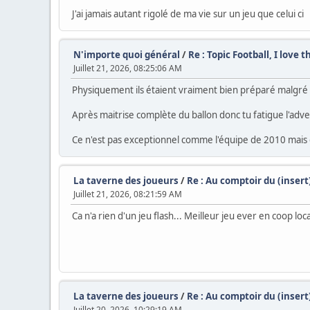
J'ai jamais autant rigolé de ma vie sur un jeu que celui ci
N'importe quoi général
/
Re : Topic Football, I love 
Juillet 21, 2026, 08:25:06 AM
Physiquement ils étaient vraiment bien préparé malgré la s
Après maitrise complète du ballon donc tu fatigue l'adver
Ce n'est pas exceptionnel comme l'équipe de 2010 mais c'
La taverne des joueurs
/
Re : Au comptoir du (inser
Juillet 21, 2026, 08:21:59 AM
Ca n'a rien d'un jeu flash... Meilleur jeu ever en coop loca
La taverne des joueurs
/
Re : Au comptoir du (inser
Juillet 20, 2026, 10:29:19 AM