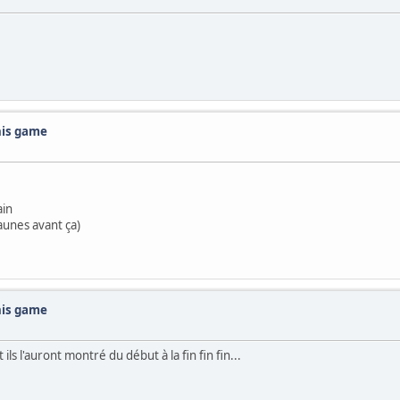
this game
ain
jaunes avant ça)
this game
ils l'auront montré du début à la fin fin fin...