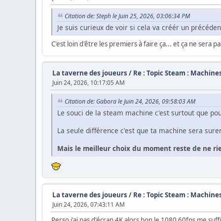
Citation de: Steph le Juin 25, 2026, 03:06:34 PM
Je suis curieux de voir si cela va créér un précédent
C'est loin d'être les premiers à faire ça... et ça ne sera pa
La taverne des joueurs
/
Re : Topic Steam : Machines,
Juin 24, 2026, 10:17:05 AM
Citation de: Gabora le Juin 24, 2026, 09:58:03 AM
Le souci de la steam machine c'est surtout que po
La seule différence c'est que ta machine sera sur
Mais le meilleur choix du moment reste de ne ri
La taverne des joueurs
/
Re : Topic Steam : Machines,
Juin 24, 2026, 07:43:11 AM
Perso j'ai pas d'écran 4K alors bon le 1080 60fps me suff