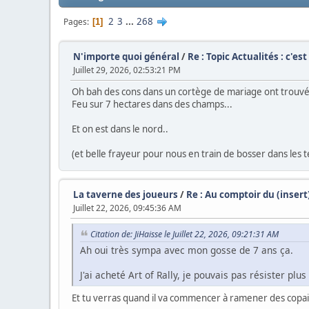
2
3
...
268
Pages
1
N'importe quoi général
/
Re : Topic Actualités : c'es
Juillet 29, 2026, 02:53:21 PM
Oh bah des cons dans un cortège de mariage ont trouvé ça
Feu sur 7 hectares dans des champs...
Et on est dans le nord..
(et belle frayeur pour nous en train de bosser dans les te
La taverne des joueurs
/
Re : Au comptoir du (inser
Juillet 22, 2026, 09:45:36 AM
Citation de: JiHaisse le Juillet 22, 2026, 09:21:31 AM
Ah oui très sympa avec mon gosse de 7 ans ça.
J'ai acheté Art of Rally, je pouvais pas résister plu
Et tu verras quand il va commencer à ramener des copain