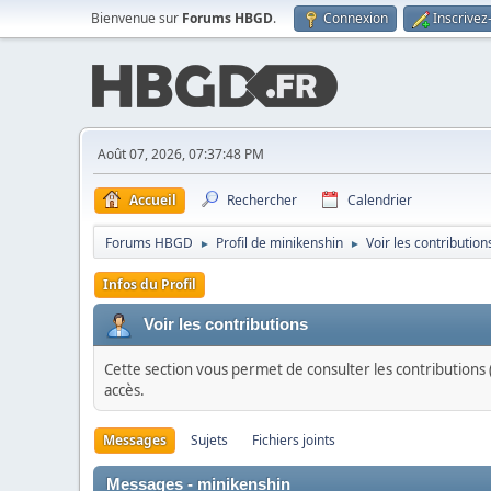
Bienvenue sur
Forums HBGD
.
Connexion
Inscrivez
Août 07, 2026, 07:37:48 PM
Accueil
Rechercher
Calendrier
Forums HBGD
Profil de minikenshin
Voir les contribution
►
►
Infos du Profil
Voir les contributions
Cette section vous permet de consulter les contributions (
accès.
Messages
Sujets
Fichiers joints
Messages - minikenshin