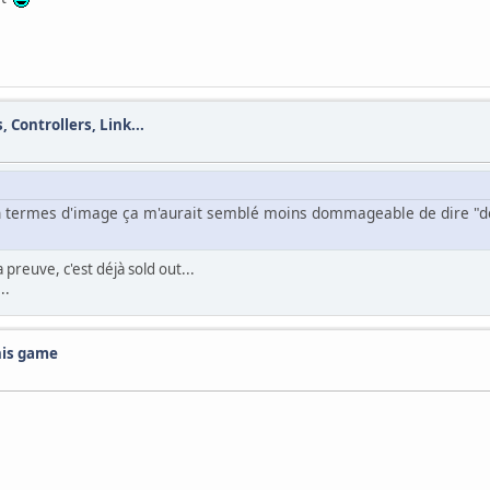
 Controllers, Link...
 termes d'image ça m'aurait semblé moins dommageable de dire "déso
a preuve, c'est déjà sold out...
..
this game