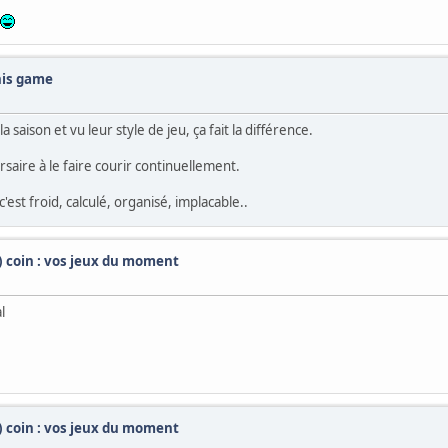
this game
aison et vu leur style de jeu, ça fait la différence.
saire à le faire courir continuellement.
est froid, calculé, organisé, implacable..
t) coin : vos jeux du moment
l
t) coin : vos jeux du moment