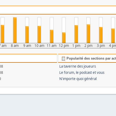
7 am
8 am
9 am
10 am
11 am
12 pm
1 pm
2 pm
3 pm
4 p
Popularité des sections par act
08
La taverne des joueurs
08
Le forum, le podcast et vous
0
N'importe quoi général