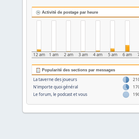
Activité de postage par heure
12 am
1 am
2 am
3 am
4 am
5 am
6 am
Popularité des sections par messages
La taverne des joueurs
21
N'importe quoi général
17
Le forum, le podcast et vous
19