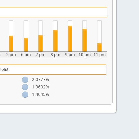
m
5 pm
6 pm
7 pm
8 pm
9 pm
10 pm
11 pm
ivité
2.0777%
1.9602%
1.4045%