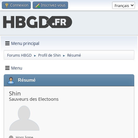
Connexion
Inscrivez-vous
Menu principal
Forums HBGD
Profil de Shin
Résumé
►
►
Menu
Résumé
Shin
Sauveurs des Electoons
Hors ligne