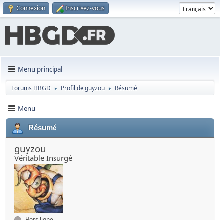
Connexion
Inscrivez-vous
Menu principal
Forums HBGD
Profil de guyzou
Résumé
►
►
Menu
Résumé
guyzou
Véritable Insurgé
Hors ligne