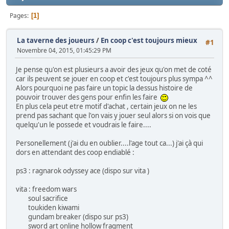
Pages
1
La taverne des joueurs
/
En coop c'est toujours mieux
#1
Novembre 04, 2015, 01:45:29 PM
Je pense qu'on est plusieurs a avoir des jeux qu'on met de coté
car ils peuvent se jouer en coop et c'est toujours plus sympa ^^
Alors pourquoi ne pas faire un topic la dessus histoire de
pouvoir trouver des gens pour enfin les faire
En plus cela peut etre motif d'achat , certain jeux on ne les
prend pas sachant que l'on vais y jouer seul alors si on vois que
quelqu'un le possede et voudrais le faire....
Personellement (j'ai du en oublier....l'age tout ca...) j'ai çà qui
dors en attendant des coop endiablé :
ps3 : ragnarok odyssey ace (dispo sur vita )
vita : freedom wars
soul sacrifice
toukiden kiwami
gundam breaker (dispo sur ps3)
sword art online hollow fragment