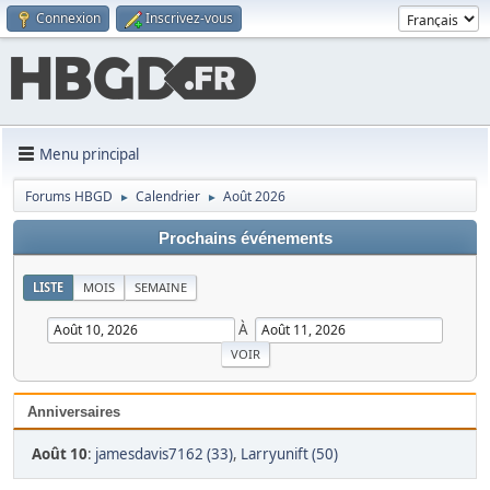
Connexion
Inscrivez-vous
Menu principal
Forums HBGD
Calendrier
Août 2026
►
►
Prochains événements
LISTE
MOIS
SEMAINE
À
Anniversaires
Août 10
:
jamesdavis7162 (33)
,
Larryunift (50)