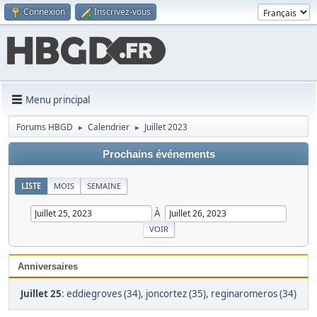
Connexion
Inscrivez-vous
Menu principal
Forums HBGD
Calendrier
Juillet 2023
►
►
Prochains événements
LISTE
MOIS
SEMAINE
À
Anniversaires
Juillet 25
:
eddiegroves (34)
,
joncortez (35)
,
reginaromeros (34)