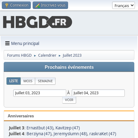
Connexion
Inscrivez-vous
Menu principal
Forums HBGD
Calendrier
Juillet 2023
►
►
Prochains événements
LISTE
MOIS
SEMAINE
À
Anniversaires
Juillet 3
:
Ernastbut (43)
,
Kavitzep (47)
Juillet 4
:
Berziyna (47)
,
Jeremyslumn (48)
,
raskraKet (47)