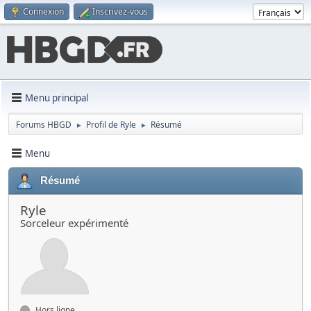
Connexion
Inscrivez-vous
Menu principal
Forums HBGD
Profil de Ryle
Résumé
►
►
Menu
Résumé
Ryle
Sorceleur expérimenté
Hors ligne