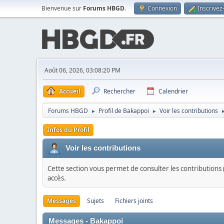
Bienvenue sur
Forums HBGD
.
Connexion
Inscrivez
Août 06, 2026, 03:08:20 PM
Accueil
Rechercher
Calendrier
Forums HBGD
Profil de Bakappoi
Voir les contributions
►
►
Infos du Profil
Voir les contributions
Cette section vous permet de consulter les contributions (
accès.
Messages
Sujets
Fichiers joints
Messages - Bakappoi