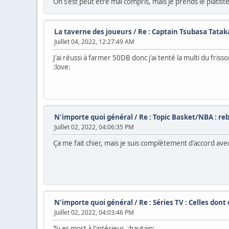
On s'est peut être mal compris, mais je prends le platiste
La taverne des joueurs
/
Re : Captain Tsubasa Tat
Juillet 04, 2022, 12:27:49 AM
J'ai réussi à farmer 50DB donc j'ai tenté la multi du friss
:love:
N'importe quoi général
/
Re : Topic Basket/NBA : re
Juillet 02, 2022, 04:06:35 PM
Ça me fait chier, mais je suis complètement d'accord ave
N'importe quoi général
/
Re : Séries TV : Celles don
Juillet 02, 2022, 04:03:46 PM
Tu es mort à l'intérieur :hautain: