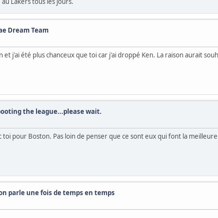
 au Lakers tous les jours.
akae Dream Team
on et j'ai été plus chanceux que toi car j'ai droppé Ken. La raison aurait so
booting the league...please wait.
c toi pour Boston. Pas loin de penser que ce sont eux qui font la meilleur
t on parle une fois de temps en temps