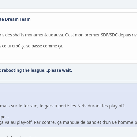
akae Dream Team
rs pris des shafts monumentaux aussi. C'est mon premier SDF/SDC depuis r
s celui-ci où ça se passe comme ça.
: rebooting the league...please wait.
ais sur le terrain, le gars à porté les Nets durant les play-off.
pe...
 ça va au play-off. Par contre, ça manque de banc et d'un 6e homme