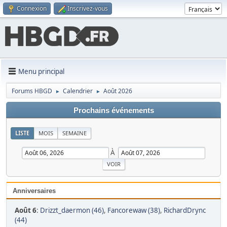
Connexion
Inscrivez-vous
Menu principal
Forums HBGD
Calendrier
Août 2026
►
►
Prochains événements
LISTE
MOIS
SEMAINE
À
Anniversaires
Août 6
:
Drizzt_daermon (46)
,
Fancorewaw (38)
,
RichardDrync
(44)