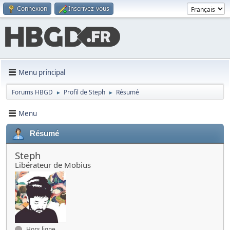
Connexion
Inscrivez-vous
Menu principal
Forums HBGD
Profil de Steph
Résumé
►
►
Menu
Résumé
Steph
Libérateur de Mobius
Hors ligne