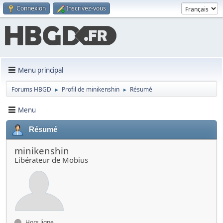
Connexion
Inscrivez-vous
Menu principal
Forums HBGD
Profil de minikenshin
Résumé
►
►
Menu
Résumé
minikenshin
Libérateur de Mobius
Hors ligne