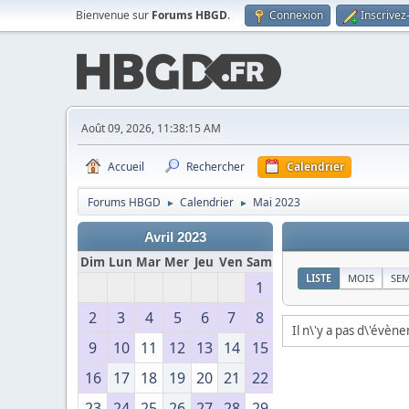
Bienvenue sur
Forums HBGD
.
Connexion
Inscrivez
Août 09, 2026, 11:38:15 AM
Accueil
Rechercher
Calendrier
Forums HBGD
Calendrier
Mai 2023
►
►
Avril 2023
Dim
Lun
Mar
Mer
Jeu
Ven
Sam
LISTE
MOIS
SE
1
2
3
4
5
6
7
8
Il n\'y a pas d\'évèn
9
10
11
12
13
14
15
16
17
18
19
20
21
22
23
24
25
26
27
28
29