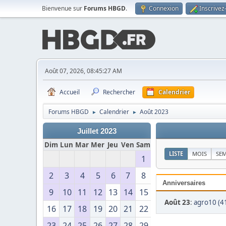
Bienvenue sur
Forums HBGD
.
Connexion
Inscrivez
Août 07, 2026, 08:45:27 AM
Accueil
Rechercher
Calendrier
Forums HBGD
Calendrier
Août 2023
►
►
Juillet 2023
Dim
Lun
Mar
Mer
Jeu
Ven
Sam
LISTE
MOIS
SE
1
2
3
4
5
6
7
8
Anniversaires
9
10
11
12
13
14
15
Août 23
:
agro10 (4
16
17
18
19
20
21
22
23
24
25
26
27
28
29