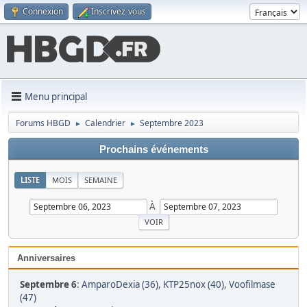
Connexion
Inscrivez-vous
Menu principal
Forums HBGD
Calendrier
Septembre 2023
►
►
Prochains événements
LISTE
MOIS
SEMAINE
À
Anniversaires
Septembre 6
:
AmparoDexia (36)
,
KTP25nox (40)
,
Voofilmase
(47)