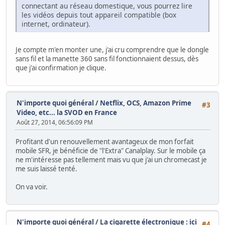
connectant au réseau domestique, vous pourrez lire
les vidéos depuis tout appareil compatible (box
internet, ordinateur).
Je compte m'en monter une, j'ai cru comprendre que le dongle
sans fil et la manette 360 sans fil fonctionnaient dessus, dès
que j'ai confirmation je clique.
N'importe quoi général
/
Netflix, OCS, Amazon Prime
#3
Video, etc... la SVOD en France
Août 27, 2014, 06:56:09 PM
Profitant d'un renouvellement avantageux de mon forfait
mobile SFR, je bénéficie de "l'Extra" Canalplay. Sur le mobile ça
ne m'intéresse pas tellement mais vu que j'ai un chromecast je
me suis laissé tenté.
On va voir.
N'importe quoi général
/
La cigarette électronique : ici
#4