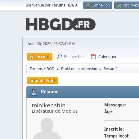
Bienvenue sur
Forums HBGD
.
Connexion
Inscrivez
Août 06, 2026, 06:37:41 PM
Accueil
Rechercher
Calendrier
Forums HBGD
Profil de minikenshin
Résumé
►
►
Infos du Profil
Résumé
minikenshin
Messages:
Libérateur de Mobius
Âge:
Inscrit le:
Temps local: