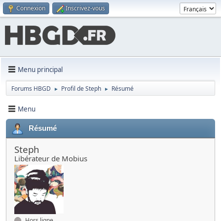
Connexion
Inscrivez-vous
Menu principal
Forums HBGD
Profil de Steph
Résumé
►
►
Menu
Résumé
Steph
Libérateur de Mobius
Hors ligne