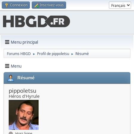
Connexion
Inscrivez-vous
Menu principal
Forums HBGD
Profil de pippoletsu
Résumé
►
►
Menu
Résumé
pippoletsu
Héros d'Hyrule
Hors ligne