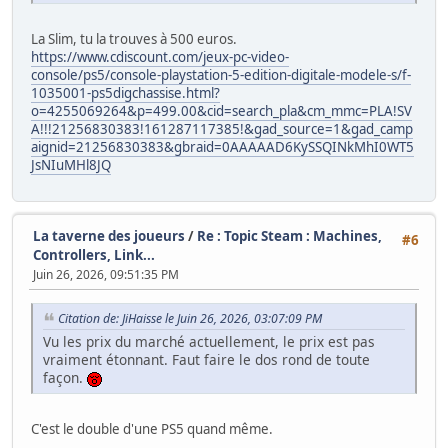
La Slim, tu la trouves à 500 euros.
https://www.cdiscount.com/jeux-pc-video-
console/ps5/console-playstation-5-edition-digitale-modele-s/f-
1035001-ps5digchassise.html?
o=4255069264&p=499.00&cid=search_pla&cm_mmc=PLA!SV
A!!!21256830383!161287117385!&gad_source=1&gad_camp
aignid=21256830383&gbraid=0AAAAAD6KySSQINkMhI0WT5
JsNIuMHl8JQ
La taverne des joueurs
/
Re : Topic Steam : Machines,
#6
Controllers, Link...
Juin 26, 2026, 09:51:35 PM
Citation de: JiHaisse le Juin 26, 2026, 03:07:09 PM
Vu les prix du marché actuellement, le prix est pas
vraiment étonnant. Faut faire le dos rond de toute
façon.
C'est le double d'une PS5 quand même.