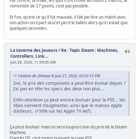
Par contre, la finale, les Spurs ont choke au moins 2 matchs, la
remontée de 27 points, c'est pas possible.
Et Fox, qu'est-ce qu'il fut mauvais, il fait perdre un match avec
son action où il part seul et perd le ballon alors qu'il restait que
quelques secondes.
La taverne des joueurs
/
Re : Topic Steam : Machines,
#3
Controllers, Link...
Juin 28, 2026, 11:39:00 AM
Citation de: JiHaisse le Juin 27, 2026, 02:02:15 PM
Oui, le prix des composants a peut-être évolué depuis ?
J'ai pas en tête les specs des deux non plus...
Enfin attention ça peut encore évoluer pour la PS5... les
Xbox viennent d'augmenter, ainsi que le matoss Apple
d'ailleurs.. (+50% sur les Apple TV wtf).
Ça peut évoluer mais on sera toujours loin du prix de la Steam
Machine.
D'après DF, c'est moins puissant qu'une PS5.