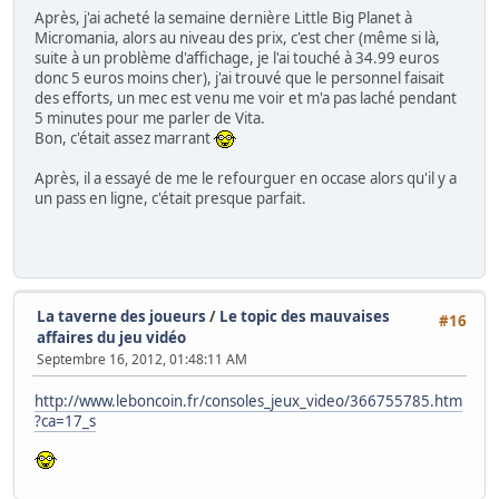
Après, j'ai acheté la semaine dernière Little Big Planet à
Micromania, alors au niveau des prix, c'est cher (même si là,
suite à un problème d'affichage, je l'ai touché à 34.99 euros
donc 5 euros moins cher), j'ai trouvé que le personnel faisait
des efforts, un mec est venu me voir et m'a pas laché pendant
5 minutes pour me parler de Vita.
Bon, c'était assez marrant
Après, il a essayé de me le refourguer en occase alors qu'il y a
un pass en ligne, c'était presque parfait.
La taverne des joueurs
/
Le topic des mauvaises
#16
affaires du jeu vidéo
Septembre 16, 2012, 01:48:11 AM
http://www.leboncoin.fr/consoles_jeux_video/366755785.htm
?ca=17_s