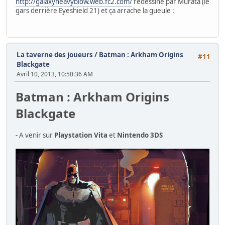
http://galaxyheavyblow.web.fc2.com/
redessiné par Murata (le
gars derrière Eyeshield 21) et ça arrache la gueule :
La taverne des joueurs
/
Batman : Arkham Origins
#11
Blackgate
Avril 10, 2013, 10:50:36 AM
Batman : Arkham Origins
Blackgate
- A venir sur
Playstation Vita
et
Nintendo 3DS