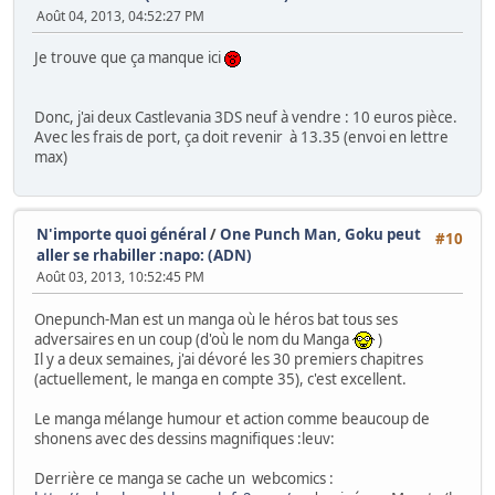
Août 04, 2013, 04:52:27 PM
Je trouve que ça manque ici
Donc, j'ai deux Castlevania 3DS neuf à vendre : 10 euros pièce.
Avec les frais de port, ça doit revenir à 13.35 (envoi en lettre
max)
N'importe quoi général
/
One Punch Man, Goku peut
#10
aller se rhabiller :napo: (ADN)
Août 03, 2013, 10:52:45 PM
Onepunch-Man est un manga où le héros bat tous ses
adversaires en un coup (d'où le nom du Manga
)
Il y a deux semaines, j'ai dévoré les 30 premiers chapitres
(actuellement, le manga en compte 35), c'est excellent.
Le manga mélange humour et action comme beaucoup de
shonens avec des dessins magnifiques :leuv:
Derrière ce manga se cache un webcomics :