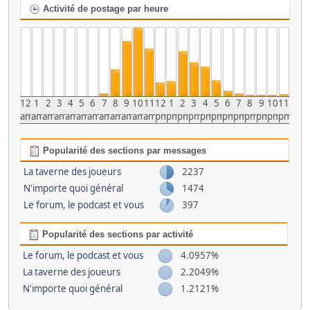
Activité de postage par heure
12
1
2
3
4
5
6
7
8
9
10
11
12
1
2
3
4
5
6
7
8
9
10
11
am
am
am
am
am
am
am
am
am
am
am
am
pm
pm
pm
pm
pm
pm
pm
pm
pm
pm
pm
pm
Popularité des sections par messages
La taverne des joueurs
2237
N'importe quoi général
1474
Le forum, le podcast et vous
397
Popularité des sections par activité
Le forum, le podcast et vous
4.0957%
La taverne des joueurs
2.2049%
N'importe quoi général
1.2121%