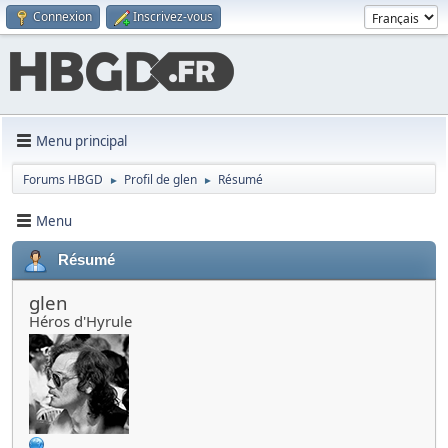
Connexion
Inscrivez-vous
Menu principal
Forums HBGD
Profil de glen
Résumé
►
►
Menu
Résumé
glen
Héros d'Hyrule