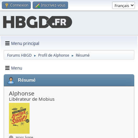
Connexion
Inscrivez-vous
Menu principal
Forums HBGD
Profil de Alphonse
Résumé
►
►
Menu
Résumé
Alphonse
Libérateur de Mobius
Hors ligne