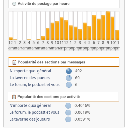
Activité de postage par heure
12
1
2
3
4
5
6
7
8
9
10
11
12
1
2
3
4
5
6
7
8
9
10
11
am
am
am
am
am
am
am
am
am
am
am
am
pm
pm
pm
pm
pm
pm
pm
pm
pm
pm
pm
pm
Popularité des sections par messages
N'importe quoi général
492
La taverne des joueurs
60
Le forum, le podcast et vous
6
Popularité des sections par activité
N'importe quoi général
0.4046%
Le forum, le podcast et vous
0.0619%
La taverne des joueurs
0.0591%