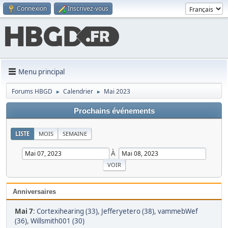
Connexion
Inscrivez-vous
Menu principal
Forums HBGD
Calendrier
Mai 2023
►
►
Prochains événements
LISTE
MOIS
SEMAINE
À
Anniversaires
Mai 7
:
Cortexihearing (33)
,
Jefferyetero (38)
,
vammebWef
(36)
,
Willsmith001 (30)