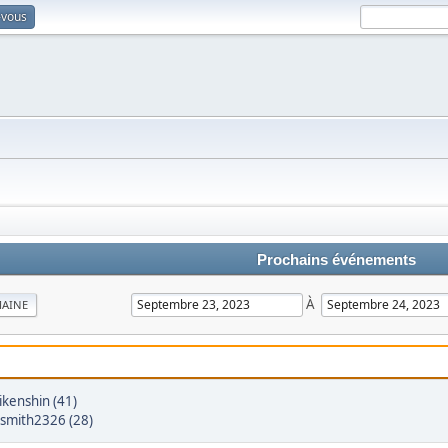
-vous
Prochains événements
À
MAINE
ikenshin (41)
ksmith2326 (28)