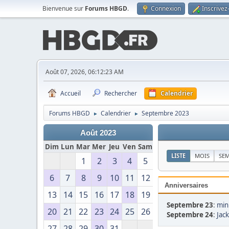
Bienvenue sur
Forums HBGD
.
Connexion
Inscrivez
Août 07, 2026, 06:12:23 AM
Accueil
Rechercher
Calendrier
Forums HBGD
Calendrier
Septembre 2023
►
►
Août 2023
Dim
Lun
Mar
Mer
Jeu
Ven
Sam
LISTE
MOIS
SE
1
2
3
4
5
6
7
8
9
10
11
12
Anniversaires
13
14
15
16
17
18
19
Septembre 23
:
min
20
21
22
23
24
25
26
Septembre 24
:
Jac
27
28
29
30
31