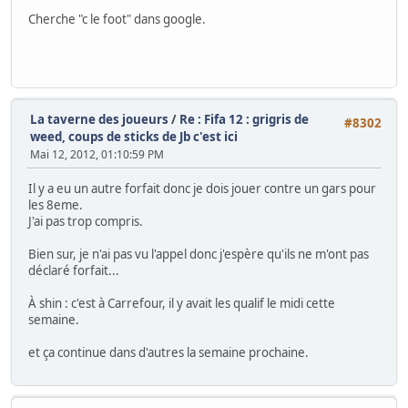
Cherche "c le foot" dans google.
La taverne des joueurs
/
Re : Fifa 12 : grigris de
#8302
weed, coups de sticks de Jb c'est ici
Mai 12, 2012, 01:10:59 PM
Il y a eu un autre forfait donc je dois jouer contre un gars pour
les 8eme.
J'ai pas trop compris.
Bien sur, je n'ai pas vu l'appel donc j'espère qu'ils ne m'ont pas
déclaré forfait...
À shin : c'est à Carrefour, il y avait les qualif le midi cette
semaine.
et ça continue dans d'autres la semaine prochaine.