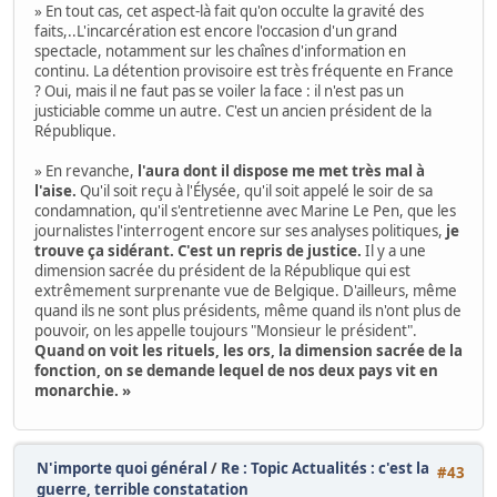
» En tout cas, cet aspect-là fait qu'on occulte la gravité des
faits,..L'incarcération est encore l'occasion d'un grand
spectacle, notamment sur les chaînes d'information en
continu. La détention provisoire est très fréquente en France
? Oui, mais il ne faut pas se voiler la face : il n'est pas un
justiciable comme un autre. C'est un ancien président de la
République.
» En revanche,
l'aura dont il dispose me met très mal à
l'aise.
Qu'il soit reçu à l'Élysée, qu'il soit appelé le soir de sa
condamnation, qu'il s'entretienne avec Marine Le Pen, que les
journalistes l'interrogent encore sur ses analyses politiques,
je
trouve ça sidérant. C'est un repris de justice.
Il y a une
dimension sacrée du président de la République qui est
extrêmement surprenante vue de Belgique. D'ailleurs, même
quand ils ne sont plus présidents, même quand ils n'ont plus de
pouvoir, on les appelle toujours "Monsieur le président".
Quand on voit les rituels, les ors, la dimension sacrée de la
fonction, on se demande lequel de nos deux pays vit en
monarchie. »
N'importe quoi général
/
Re : Topic Actualités : c'est la
#43
guerre, terrible constatation