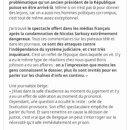
problématique qu'un ancien président de la République
puisse en être arrivé là
. Même si on n'est pas là pour donner
des leçons, car on a aussi nos hommes politiques corrompus,
c'est tout de même assez exceptionnel.
J'ai trouvé
le spectacle offert dans les médias français
après la condamnation de Nicolas Sarkozy extrêmement
dangereux
. Tous ces commentaires sur les plateaux télé et
dans les journaux,
ce sont des attaques contre
l'indépendance du système judiciaire, et c'est très
inquiétant.
C'est un reflet de l'époque dans laquelle on vit. Il y
a eu le même type de réactions chez nous quand Boris
Johnson a eu ses affaires :
on a l'impression que moins les
gens connaissent le dossier, plus ils sont invités pour en
parler sur les chaînes d'info en continu.
»
Une journaliste belge:
» J'étais dans la salle d'audience au moment du jugement et il y
a eu un effet de sidération au moment du prononcé.
Cependant, une question a occulté le reste : celle de
l'exécution provisoire. Son effet spectaculaire empêche de
parler du fond. Et sans remettre en cause la décision de
justice, c'est vrai que de Belgique on peut s'interroger sur la
nécessité qu'il aille immédiatement en prison.