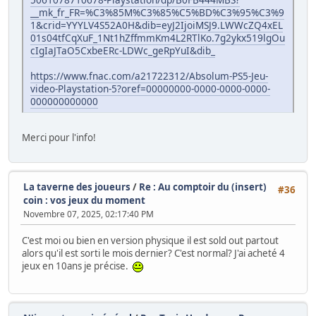
__mk_fr_FR=%C3%85M%C3%85%C5%BD%C3%95%C3%9
1&crid=YYYLV4S52A0H&dib=eyJ2IjoiMSJ9.LWWcZQ4xEL
01s04tfCqXuF_1Nt1hZffmmKm4L2RTlKo.7g2ykx519lgOu
cIgIaJTaO5CxbeERc-LDWc_geRpYuI&dib_
https://www.fnac.com/a21722312/Absolum-PS5-Jeu-
video-Playstation-5?oref=00000000-0000-0000-0000-
000000000000
Merci pour l'info!
La taverne des joueurs
/
Re : Au comptoir du (insert)
#36
coin : vos jeux du moment
Novembre 07, 2025, 02:17:40 PM
C'est moi ou bien en version physique il est sold out partout
alors qu'il est sorti le mois dernier? C'est normal? J'ai acheté 4
jeux en 10ans je précise.