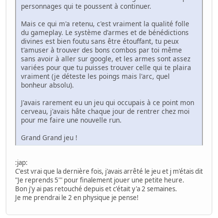
personnages qui te poussent à continuer.
Mais ce qui m'a retenu, c'est vraiment la qualité folle
du gameplay. Le système d'armes et de bénédictions
divines est bien foutu sans être étouffant, tu peux
t'amuser à trouver des bons combos par toi même
sans avoir à aller sur google, et les armes sont assez
variées pour que tu puisses trouver celle qui te plaira
vraiment (je déteste les poings mais l'arc, quel
bonheur absolu).
J'avais rarement eu un jeu qui occupais à ce point mon
cerveau, j'avais hâte chaque jour de rentrer chez moi
pour me faire une nouvelle run.
Grand Grand jeu !
:jap:
C'est vrai que la dernière fois, j'avais arrêté le jeu et j m'étais dit
"Je reprends 5'" pour finalement jouer une petite heure.
Bon j'y ai pas retouché depuis et c'était y'a 2 semaines.
Je me prendrai le 2 en physique je pense!